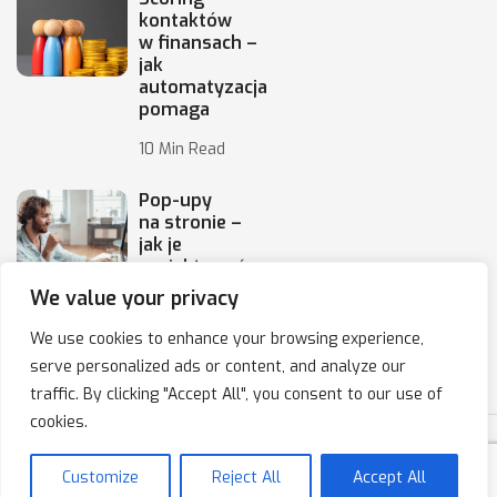
kontaktów
w finansach –
jak
automatyzacja
pomaga
10 Min Read
Pop-upy
na stronie –
jak je
projektować,
by
We value your privacy
10 Min Read
We use cookies to enhance your browsing experience,
serve personalized ads or content, and analyze our
traffic. By clicking "Accept All", you consent to our use of
cookies.
Copyright © 2020-2025 IPresso S.A. Marketing Automation
Customize
Reject All
Accept All
Polityka prywatności