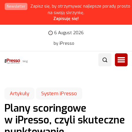
Zapisz się, by otrzymywać najlepsze porady prosto
Newsletter
na swoją skrzynkę.
Zapisuję się!
6 August 2026
by iPresso
Artykuły
System iPresso
Plany scoringowe
w iPresso, czyli skuteczne
punktowanie