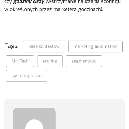
czy
godziny ciszy
(wstrzymanie naliczania scoringu
w określonych przez marketera godzinach).
Tags:
baza kontaktów
marketing automation
MarTech
scoring
segmentacja
system ipresso