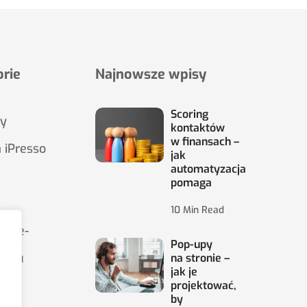
rie
Najnowsze wpisy
Scoring
ły
kontaktów
w finansach –
 iPresso
jak
automatyzacja
pomaga
10 Min Read
wy e-
Pop-upy
ingu
na stronie –
jak je
projektować,
by