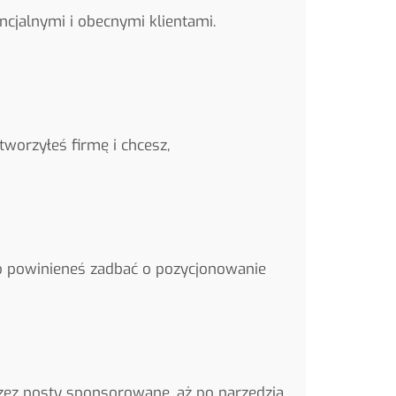
cjalnymi i obecnymi klientami.
worzyłeś firmę i chcesz,
 powinieneś zadbać o pozycjonowanie
rzez posty sponsorowane, aż po narzędzia