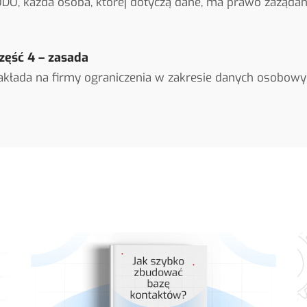
DO, każda osoba, której dotyczą dane, ma prawo zażądani
zęść 4 – zasada
kłada na firmy ograniczenia w zakresie danych osobowy