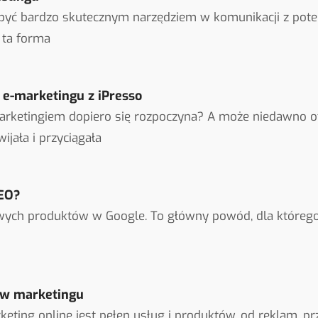
być bardzo skutecznym narzędziem w komunikacji z poten
 ta forma
 e-marketingu z iPresso
arketingiem dopiero się rozpoczyna? A może niedawno ot
ijała i przyciągała
SEO?
ych produktów w Google. To główny powód, dla którego
 w marketingu
eting online jest pełen usług i produktów, od reklam, p