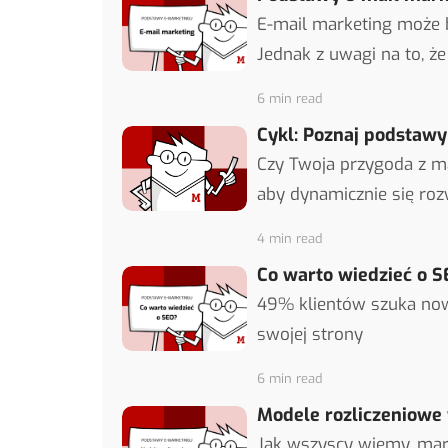
E-mail marketing może 
Jednak z uwagi na to, że
6 min read
Cykl: Poznaj podstawy
Czy Twoja przygoda z m
aby dynamicznie się rozw
4 min read
Co warto wiedzieć o 
49% klientów szuka now
swojej strony
6 min read
Modele rozliczeniowe
Jak wszyscy wiemy, mark