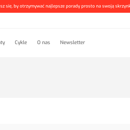
isz się, by otrzymywać najlepsze porady prosto na swoją skrzynk
ty
Cykle
O nas
Newsletter