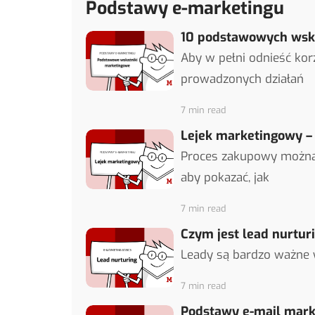
Podstawy e-marketingu
10 podstawowych wsk
Aby w pełni odnieść kor
prowadzonych działań
7 min read
Lejek marketingowy – 
Proces zakupowy można p
aby pokazać, jak
7 min read
Czym jest lead nurturi
Leady są bardzo ważne w 
7 min read
Podstawy e-mail mark