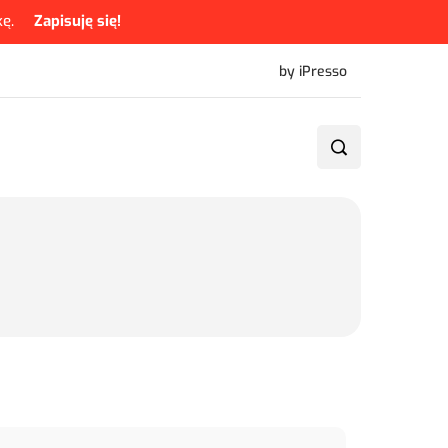
ę.
Zapisuję się!
by iPresso