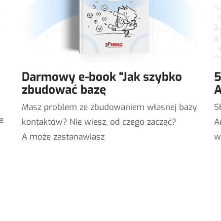
Darmowy e-book “Jak szybko
5
zbudować bazę
A
Masz problem ze zbudowaniem własnej bazy
S
e
kontaktów? Nie wiesz, od czego zacząć?
A
A może zastanawiasz
w