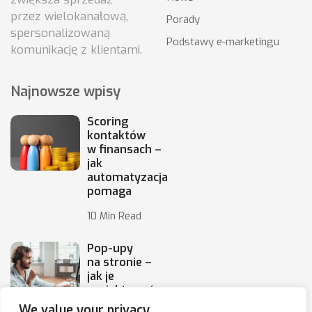
przez wielokanałową,
Porady
spersonalizowaną
Podstawy e-marketingu
komunikację z klientami.
Najnowsze wpisy
Scoring
kontaktów
w finansach –
jak
automatyzacja
pomaga
10 Min Read
Pop-upy
na stronie –
jak je
projektować,
by
We value your privacy