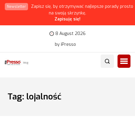
Zapisz się, by otrzymywać najlepsze porady prosto
Newsletter
na swoją skrzynkę.
Zapisuję się!
8 August 2026
by iPresso
Tag:
lojalność