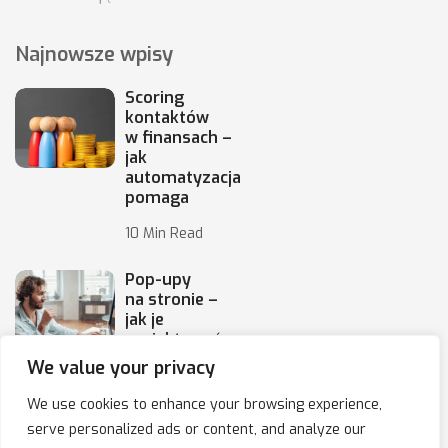
Najnowsze wpisy
Scoring
kontaktów
w finansach –
jak
automatyzacja
pomaga
10 Min Read
Pop-upy
na stronie –
jak je
projektować,
by
We value your privacy
10 Min Read
We use cookies to enhance your browsing experience,
serve personalized ads or content, and analyze our