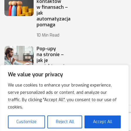
kontaktów
w finansach –
jak
automatyzacja
pomaga
10 Min Read
Pop-upy
na stronie –
jak je
projektować,
by
We value your privacy
10 Min Read
We use cookies to enhance your browsing experience,
serve personalized ads or content, and analyze our
traffic. By clicking "Accept All", you consent to our use of
cookies.
Copyright © 2020-2025 IPresso S.A. Marketing Automation
Customize
Reject All
Accept All
Polityka prywatności