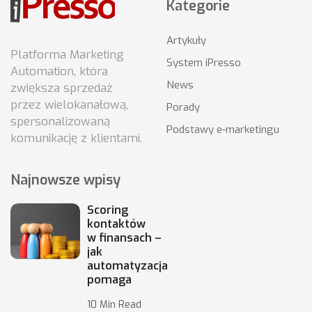
Kategorie
Artykuły
Platforma Marketing
System iPresso
Automation, która
News
zwiększa sprzedaż
przez wielokanałową,
Porady
spersonalizowaną
Podstawy e-marketingu
komunikację z klientami.
Najnowsze wpisy
Scoring
kontaktów
w finansach –
jak
automatyzacja
pomaga
10 Min Read