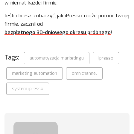
w niemal każdej firmie.
Jeśli chcesz zobaczyć, jak iPresso może pomóc twojej
firmie, zacznij od
bezpłatnego 30-dniowego okresu próbnego
!
Tags:
automatyzacja marketingu
ipresso
marketing automation
omnichannel
system ipresso