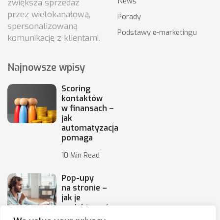
News
zwiększa sprzedaż
przez wielokanałową,
Porady
spersonalizowaną
Podstawy e-marketingu
komunikację z klientami.
Najnowsze wpisy
Scoring
kontaktów
w finansach –
jak
automatyzacja
pomaga
10 Min Read
Pop-upy
na stronie –
jak je
projektować,
by