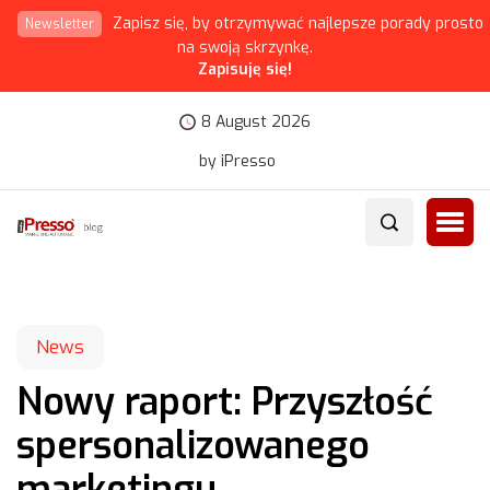
Zapisz się, by otrzymywać najlepsze porady prosto
Newsletter
na swoją skrzynkę.
Zapisuję się!
8 August 2026
by iPresso
News
Nowy raport: Przyszłość
spersonalizowanego
marketingu