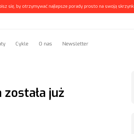
pisz się, by otrzymywać najlepsze porady prosto na swoją skrzynk
ty
Cykle
O nas
Newsletter
 została już