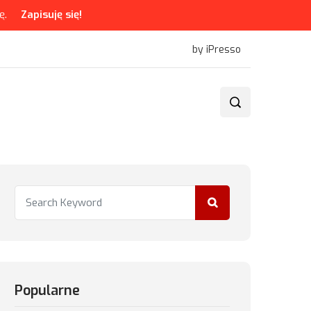
ę.
Zapisuję się!
by iPresso
Popularne