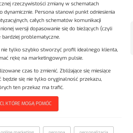
cznej rzeczywistości zmiany w schematach
o dynamicznie. Persona stanowi punkt odniesienia
tyzacyjnych, całych schematów komunikacji
ionej wersji dopasowanie się do bieżących (czyli
e bardziej problematyczne.
nie tylko szybko stworzyć profil idealnego klienta,
zymać rękę na marketingowym pulsie.
lizowane czas to zmienić. Zbliżające się miesiące
 będzie się nie tylko oryginalność przekazu,
órych ten przekaz ma trafić.
CI, KTÓRE MOGĄ POMÓC
online marketing
persona
personalizacja