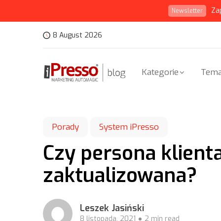
Za
Newsletter
8 August 2026
Kategorie
Tema
Porady
System iPresso
Czy persona klienta
zaktualizowana?
Leszek Jasiński
8 listopada, 2021
2 min read