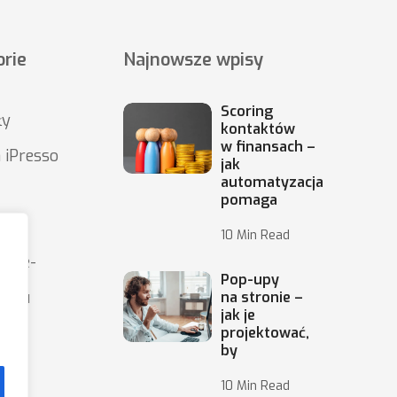
rie
Najnowsze wpisy
Scoring
ły
kontaktów
w finansach –
 iPresso
jak
automatyzacja
pomaga
10 Min Read
wy e-
Pop-upy
ingu
na stronie –
jak je
projektować,
by
10 Min Read