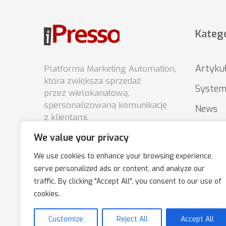
Katego
Artyku
Platforma Marketing Automation,
która zwiększa sprzedaż
System
przez wielokanałową,
spersonalizowaną komunikację
News
z klientami.
Porady
We value your privacy
Podsta
We use cookies to enhance your browsing experience,
market
serve personalized ads or content, and analyze our
traffic. By clicking "Accept All", you consent to our use of
cookies.
Customize
Reject All
Accept All