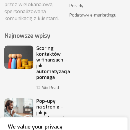
przez wielokanałową,
Porady
spersonalizowaną
Podstawy e-marketingu
komunikację z klientami.
Najnowsze wpisy
Scoring
kontaktów
w finansach –
jak
automatyzacja
pomaga
10 Min Read
Pop-upy
na stronie –
jak je
projektować,
by
We value your privacy