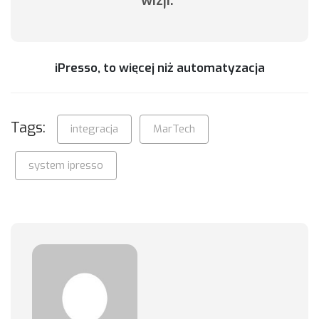
wizji.”
iPresso, to więcej niż automatyzacja
Tags:
integracja
MarTech
system ipresso