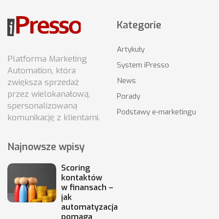
Kategorie
Artykuły
Platforma Marketing
System iPresso
Automation, która
News
zwiększa sprzedaż
przez wielokanałową,
Porady
spersonalizowaną
Podstawy e-marketingu
komunikację z klientami.
Najnowsze wpisy
Scoring
kontaktów
w finansach –
jak
automatyzacja
pomaga