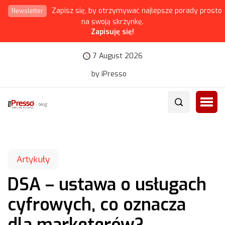
Zapisz się, by otrzymywać najlepsze porady prosto
Newsletter
na swoją skrzynkę.
Zapisuję się!
7 August 2026
by iPresso
Artykuły
DSA – ustawa o usługach
cyfrowych, co oznacza
dla marketerów?