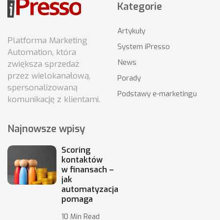
Kategorie
Artykuły
Platforma Marketing
System iPresso
Automation, która
News
zwiększa sprzedaż
przez wielokanałową,
Porady
spersonalizowaną
Podstawy e-marketingu
komunikację z klientami.
Najnowsze wpisy
Scoring
kontaktów
w finansach –
jak
automatyzacja
pomaga
10 Min Read