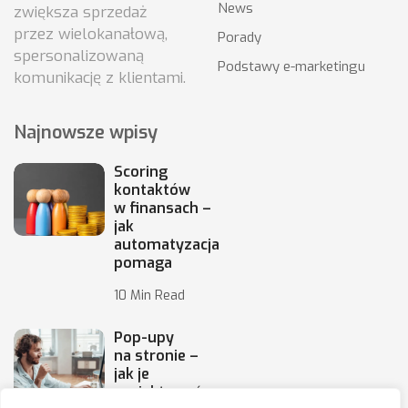
News
zwiększa sprzedaż
przez wielokanałową,
Porady
spersonalizowaną
Podstawy e-marketingu
komunikację z klientami.
Najnowsze wpisy
Scoring
kontaktów
w finansach –
jak
automatyzacja
pomaga
10 Min Read
Pop-upy
na stronie –
jak je
projektować,