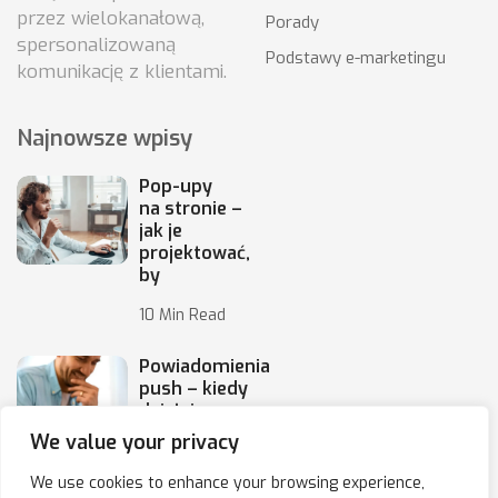
przez wielokanałową,
Porady
spersonalizowaną
Podstawy e-marketingu
komunikację z klientami.
Najnowsze wpisy
Pop-upy
na stronie –
jak je
projektować,
by
10 Min Read
Powiadomienia
push – kiedy
działają,
a kiedy irytują
We value your privacy
10 Min Read
We use cookies to enhance your browsing experience,