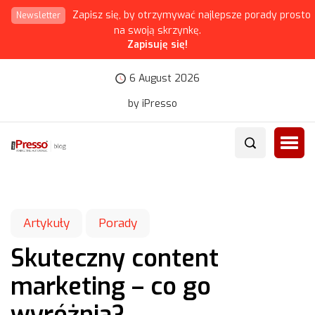
Zapisz się, by otrzymywać najlepsze porady prosto
Newsletter
na swoją skrzynkę.
Zapisuję się!
6 August 2026
by iPresso
Artykuły
Porady
Skuteczny content
marketing – co go
wyróżnia?