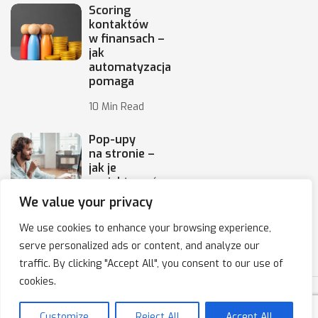
Scoring
kontaktów
w finansach –
jak
automatyzacja
pomaga
10 Min Read
Pop-upy
na stronie –
jak je
projektować,
by
We value your privacy
10 Min Read
We use cookies to enhance your browsing experience,
serve personalized ads or content, and analyze our
traffic. By clicking "Accept All", you consent to our use of
cookies.
Copyright © 2020-2025 IPresso S.A. Marketing Automation
Customize
Reject All
Accept All