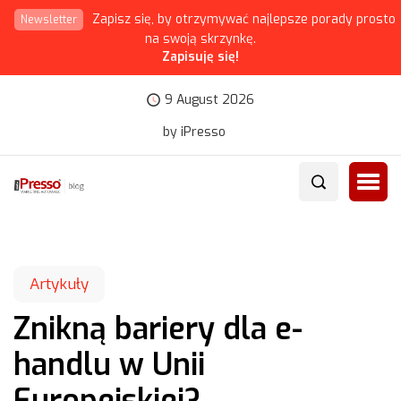
Zapisz się, by otrzymywać najlepsze porady prosto
Newsletter
na swoją skrzynkę.
Zapisuję się!
9 August 2026
by iPresso
Artykuły
Znikną bariery dla e-
handlu w Unii
Europejskiej?