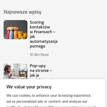
Najnowsze wpisy
Scoring
kontaktów
w finansach –
jak
automatyzacja
pomaga
10 Min Read
Pop-upy
na stronie –
jak je
projektować,
by
We value your privacy
10 Min Read
We use cookies to enhance your browsing experience,
serve personalized ads or content, and analyze our