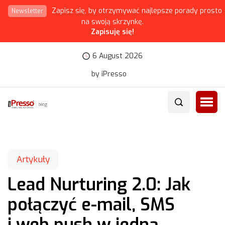
Zapisz się, by otrzymywać najlepsze porady prosto
Newsletter
na swoją skrzynkę.
Zapisuję się!
6 August 2026
by iPresso
Artykuły
Lead Nurturing 2.0: Jak
połączyć e-mail, SMS
i web push w jedną