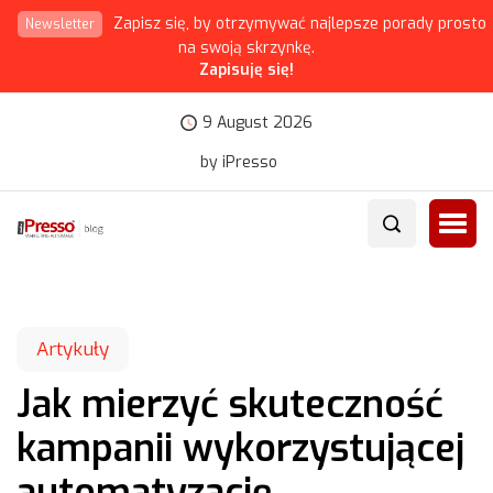
Zapisz się, by otrzymywać najlepsze porady prosto
Newsletter
na swoją skrzynkę.
Zapisuję się!
9 August 2026
by iPresso
Artykuły
Jak mierzyć skuteczność
kampanii wykorzystującej
automatyzację