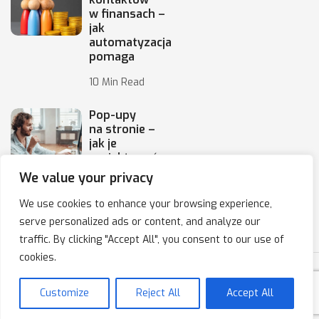
w finansach –
jak
automatyzacja
pomaga
10 Min Read
Pop-upy
na stronie –
jak je
projektować,
by
We value your privacy
10 Min Read
We use cookies to enhance your browsing experience,
serve personalized ads or content, and analyze our
traffic. By clicking "Accept All", you consent to our use of
cookies.
Copyright © 2020-2025 IPresso S.A. Marketing Automation
Customize
Reject All
Accept All
Polityka prywatności