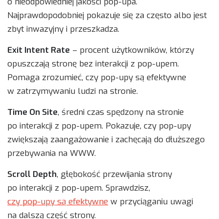
o nieodpowiedniej jakości pop-upa.
Najprawdopodobniej pokazuje się za często albo jest
zbyt inwazyjny i przeszkadza.
Exit Intent Rate
– procent użytkowników, którzy
opuszczają stronę bez interakcji z pop-upem.
Pomaga zrozumieć, czy pop-upy są efektywne
w zatrzymywaniu ludzi na stronie.
Time On Site
, średni czas spędzony na stronie
po interakcji z pop-upem. Pokazuje, czy pop-upy
zwiększają zaangażowanie i zachęcają do dłuższego
przebywania na WWW.
Scroll Depth
, głębokość przewijania strony
po interakcji z pop-upem. Sprawdzisz,
czy pop-upy są efektywne
w przyciąganiu uwagi
na dalszą część strony.