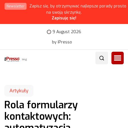
Zapisz się, by otrzymywać najlepsze porady prosto
Newsletter
na swoją skrzynkę.
Zapisuję się!
9 August 2026
by iPresso
Artykuły
Rola formularzy
kontaktowych:
automatyzacja