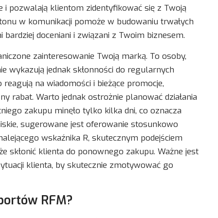
je i pozwalają klientom zidentyfikować się z Twoją
o tonu w komunikacji pomoże w budowaniu trwałych
oni bardziej doceniani i związani z Twoim biznesem.
aniczone zainteresowanie Twoją marką. To osoby,
ie wykazują jednak skłonności do regularnych
o reagują na wiadomości i bieżące promocje,
zny rabat. Warto jednak ostrożnie planować działania
tniego zakupu minęło tylko kilka dni, co oznacza
niskie, sugerowane jest oferowanie stosunkowo
malejącego wskaźnika R, skutecznym podejściem
że skłonić klienta do ponownego zakupu. Ważne jest
sytuacji klienta, by skutecznie zmotywować go
aportów RFM?