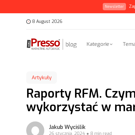
Za
Newsletter
8 August 2026
Kategorie
Tema
Artykuły
Raporty RFM. Czym s
wykorzystać w ma
Jakub Wyciślik
26 stycznia, 2024
8 min read