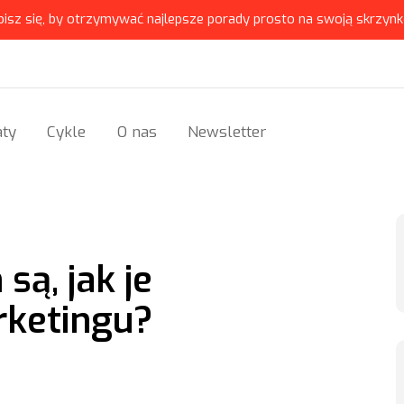
pisz się, by otrzymywać najlepsze porady prosto na swoją skrzynk
ty
Cykle
O nas
Newsletter
ą, jak je
rketingu?