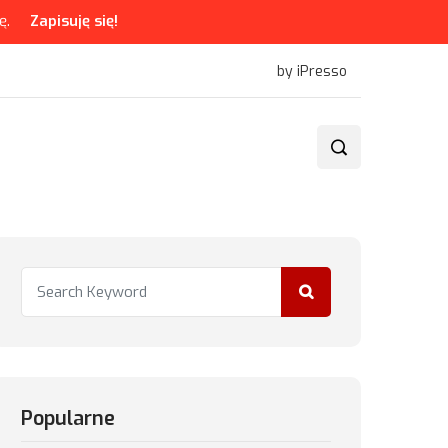
ę.
Zapisuję się!
by iPresso
Popularne