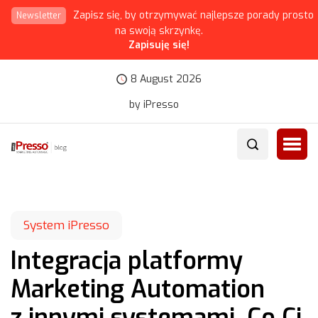
Zapisz się, by otrzymywać najlepsze porady prosto
Newsletter
na swoją skrzynkę.
Zapisuję się!
8 August 2026
by iPresso
System iPresso
Integracja platformy
Marketing Automation
z innymi systemami. Co Ci