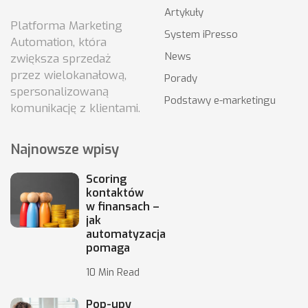
Artykuły
Platforma Marketing
System iPresso
Automation, która
News
zwiększa sprzedaż
przez wielokanałową,
Porady
spersonalizowaną
Podstawy e-marketingu
komunikację z klientami.
Najnowsze wpisy
Scoring
kontaktów
w finansach –
jak
automatyzacja
pomaga
10 Min Read
Pop-upy