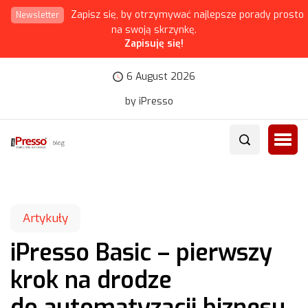
Zapisz się, by otrzymywać najlepsze porady prosto
Newsletter
na swoją skrzynkę.
Zapisuję się!
6 August 2026
by iPresso
Artykuły
iPresso Basic – pierwszy
krok na drodze
do automatyzacji biznesu