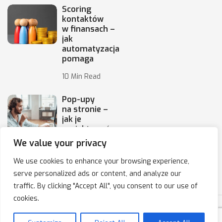
Scoring
kontaktów
w finansach –
jak
automatyzacja
pomaga
10 Min Read
Pop-upy
na stronie –
jak je
projektować,
by
We value your privacy
10 Min Read
We use cookies to enhance your browsing experience,
serve personalized ads or content, and analyze our
traffic. By clicking "Accept All", you consent to our use of
cookies.
Copyright © 2020-2025 IPresso S.A. Marketing Automation