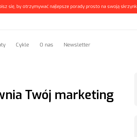
pisz się, by otrzymywać najlepsze porady prosto na swoją skrzynk
ty
Cykle
O nas
Newsletter
wnia Twój marketing