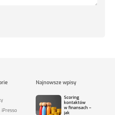
rie
Najnowsze wpisy
Scoring
ły
kontaktów
w finansach –
 iPresso
jak