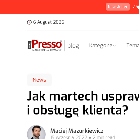
Za
Newsletter
6 August 2026
Kategorie
Tema
News
Jak martech uspra
i obsługę klienta?
Maciej Mazurkiewicz
19 września, 2022
2 min read