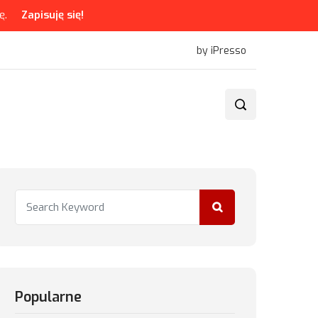
ę.
Zapisuję się!
by iPresso
Popularne