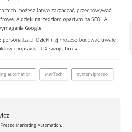
 martech możesz łatwo zarządzać, przechowywać
frowe. A dzięki narzędziom opartym na SEO i AI
 wymagania Google.
 personalizacji. Dzięki niej możesz budować trwałe
uktów i poprawiać UX swojej firmy.
ing automation
MarTech
system ipresso
wicz
 iPresso Marketing Automation.