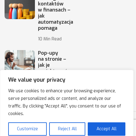
kontaktów
w finansach –
jak
automatyzacja
pomaga
10 Min Read
Pop-upy
na stronie –
jak je
projektować,
by
We value your privacy
10 Min Read
We use cookies to enhance your browsing experience,
serve personalized ads or content, and analyze our
traffic. By clicking "Accept All", you consent to our use of
cookies.
Copyright © 2020-2025 IPresso S.A. Marketing Automation
Customize
Reject All
Accept All
Polityka prywatności