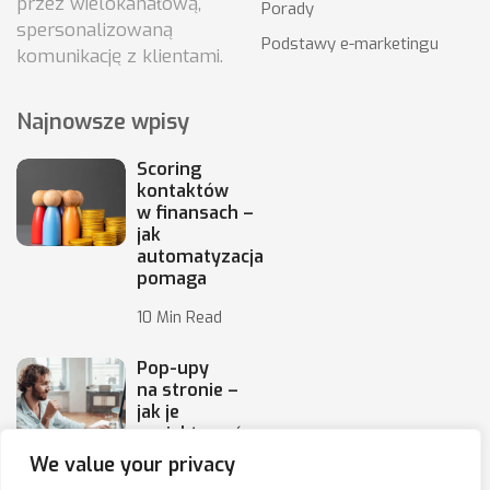
przez wielokanałową,
Porady
spersonalizowaną
Podstawy e-marketingu
komunikację z klientami.
Najnowsze wpisy
Scoring
kontaktów
w finansach –
jak
automatyzacja
pomaga
10 Min Read
Pop-upy
na stronie –
jak je
projektować,
by
We value your privacy