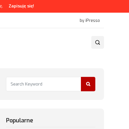
ę.
Zapisuję się!
by iPresso
Popularne