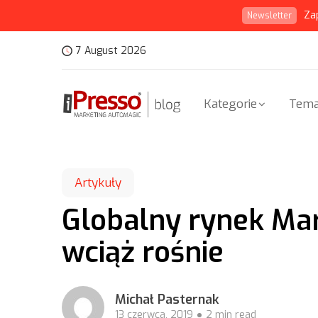
Za
Newsletter
7 August 2026
Kategorie
Tema
Artykuły
Globalny rynek Ma
wciąż rośnie
Michał Pasternak
13 czerwca, 2019
2 min read