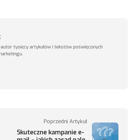
k
, autor tysięcy artykułów i tekstów poświęconych
marketingu.
Poprzedni Artykuł
Skuteczne kampanie e-
mail – jakich zasad nale