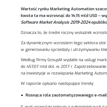
Wartość rynku Marketing Automation szacow
kwota ta ma wzrosnąć do 14,15 mld USD – wy
Software Market Analysis 2019-2024
opublik
Oznacza to, że średni roczny wskaźnik wzros
Za dynamicznym wzrostem tego sektora stoi 
w generowaniu sprzedaży i utrzymywaniu kli
Według firmy GroupM wydatki na usługi marke
do 457,07 mld dol. w 2017 r. Zapotrzebowanie
na inwestycje w rozwiązania Marketing Automa
W raporcie opisano następujące trendy:
Rosnąca rola zautomatyzowanego e-mail
E-mail pozostaje jednym z najistotniejszych k