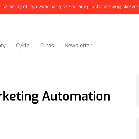
pisz się, by otrzymywać najlepsze porady prosto na swoją skrzynk
ty
Cykle
O nas
Newsletter
rketing Automation