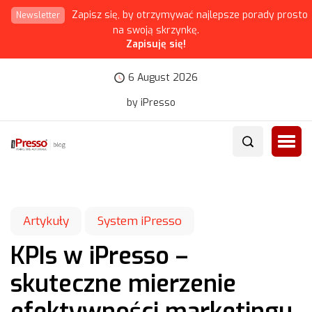
Zapisz się, by otrzymywać najlepsze porady prosto
Newsletter
na swoją skrzynkę.
Zapisuję się!
6 August 2026
by iPresso
Artykuły
System iPresso
KPIs w iPresso –
skuteczne mierzenie
efektywności marketingu