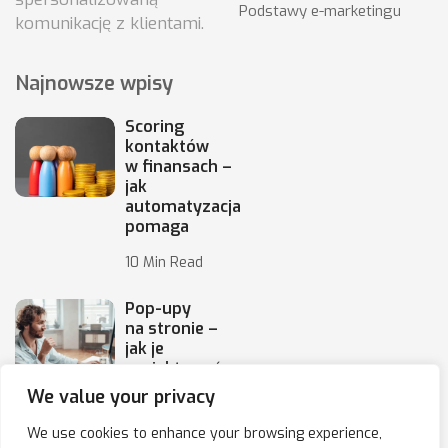
Podstawy e-marketingu
komunikację z klientami.
Najnowsze wpisy
Scoring
kontaktów
w finansach –
jak
automatyzacja
pomaga
10 Min Read
Pop-upy
na stronie –
jak je
projektować,
by
We value your privacy
10 Min Read
We use cookies to enhance your browsing experience,