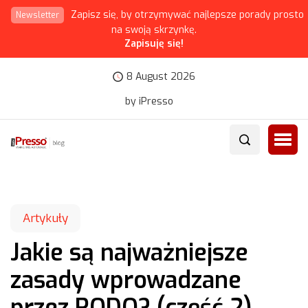
Zapisz się, by otrzymywać najlepsze porady prosto
Newsletter
na swoją skrzynkę.
Zapisuję się!
8 August 2026
by iPresso
Artykuły
Jakie są najważniejsze
zasady wprowadzane
przez RODO? (część 2)