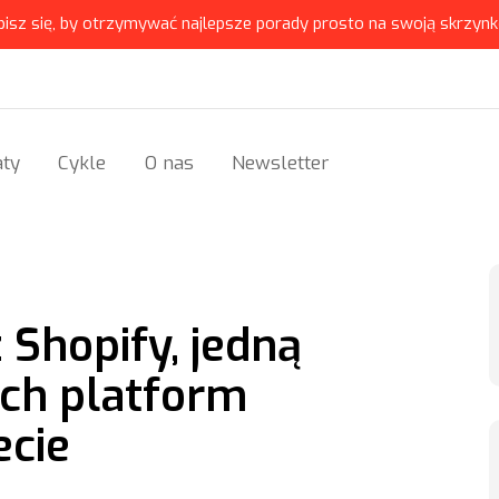
pisz się, by otrzymywać najlepsze porady prosto na swoją skrzynk
ty
Cykle
O nas
Newsletter
z Shopify, jedną
ych platform
ecie