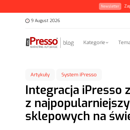
Za
Newsletter
9 August 2026
Kategorie
Tema
Artykuły
System iPresso
Integracja iPresso 
z najpopularniejsz
sklepowych na świ