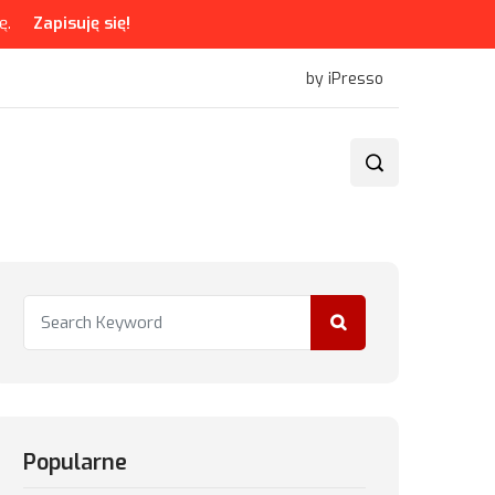
ę.
Zapisuję się!
by iPresso
Popularne