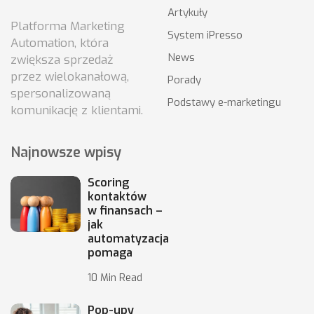
Artykuły
Platforma Marketing
System iPresso
Automation, która
News
zwiększa sprzedaż
przez wielokanałową,
Porady
spersonalizowaną
Podstawy e-marketingu
komunikację z klientami.
Najnowsze wpisy
Scoring
kontaktów
w finansach –
jak
automatyzacja
pomaga
10 Min Read
Pop-upy