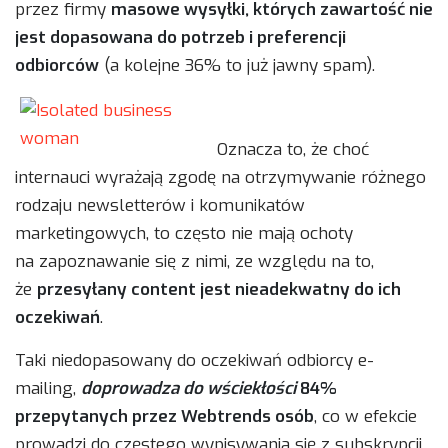
przez firmy
masowe wysyłki, których zawartość nie
jest dopasowana do potrzeb i preferencji
odbiorców
(a kolejne 36% to już jawny spam).
Oznacza to, że choć
internauci wyrażają zgodę na otrzymywanie różnego
rodzaju newsletterów i komunikatów
marketingowych, to często nie mają ochoty
na zapoznawanie się z nimi, ze względu na to,
że
przesyłany content jest nieadekwatny do ich
oczekiwań
.
Taki niedopasowany do oczekiwań odbiorcy e-
mailing,
doprowadza do wściekłości
84%
przepytanych przez Webtrends osób
, co w efekcie
prowadzi do częstego wypisywania się z subskrypcji.