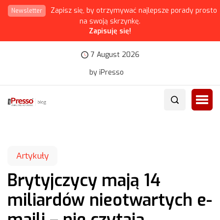
Zapisz się, by otrzymywać najlepsze porady prosto
Newsletter
na swoją skrzynkę.
Zapisuję się!
7 August 2026
by iPresso
Artykuły
Brytyjczycy mają 14
miliardów nieotwartych e-
maili – nie czytają