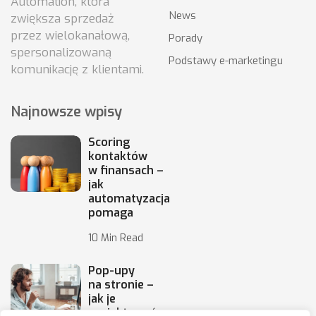
Automation, która
News
zwiększa sprzedaż
przez wielokanałową,
Porady
spersonalizowaną
Podstawy e-marketingu
komunikację z klientami.
Najnowsze wpisy
Scoring
kontaktów
w finansach –
jak
automatyzacja
pomaga
10 Min Read
Pop-upy
na stronie –
jak je
projektować,