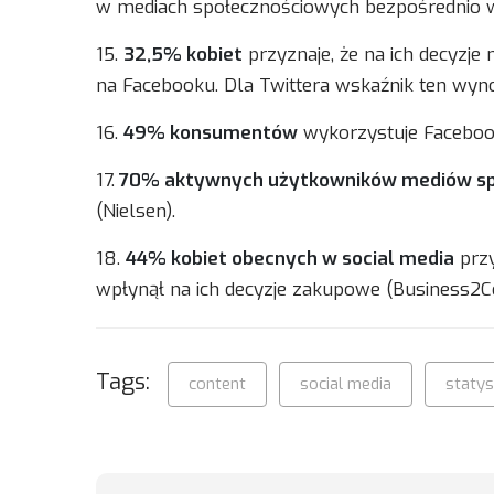
w mediach społecznościowych bezpośrednio wp
15.
32,5% kobiet
przyznaje, że na ich decyzje
na Facebooku. Dla Twittera wskaźnik ten wy
16.
49% konsumentów
wykorzystuje Facebook
17.
70% aktywnych użytkowników mediów sp
(Nielsen).
18.
44% kobiet obecnych w social media
przy
wpłynął na ich decyzje zakupowe (Business2
Tags:
content
social media
statys