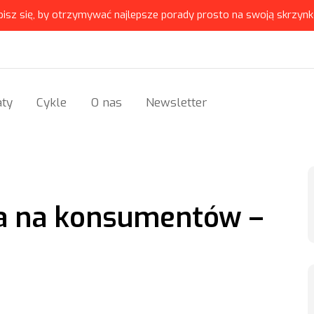
pisz się, by otrzymywać najlepsze porady prosto na swoją skrzynk
ty
Cykle
O nas
Newsletter
a na konsumentów –