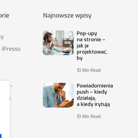
rie
Najnowsze wpisy
Pop-upy
ły
na stronie –
jak je
 iPresso
projektować,
by
10 Min Read
wy e-
Powiadomienia
push – kiedy
ingu
działają,
a kiedy irytują
10 Min Read