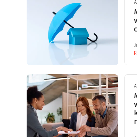
A
J
R
A