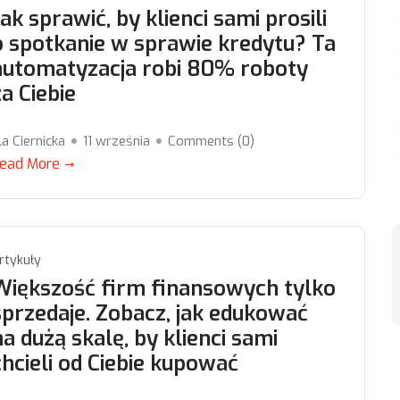
Jak sprawić, by klienci sami prosili
o spotkanie w sprawie kredytu? Ta
automatyzacja robi 80% roboty
za Ciebie
la Ciernicka
11 września
Comments (
0
)
ead More
rtykuły
Większość firm finansowych tylko
sprzedaje. Zobacz, jak edukować
na dużą skalę, by klienci sami
chcieli od Ciebie kupować