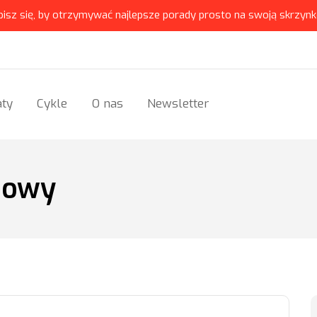
pisz się, by otrzymywać najlepsze porady prosto na swoją skrzynk
ty
Cykle
O nas
Newsletter
sowy