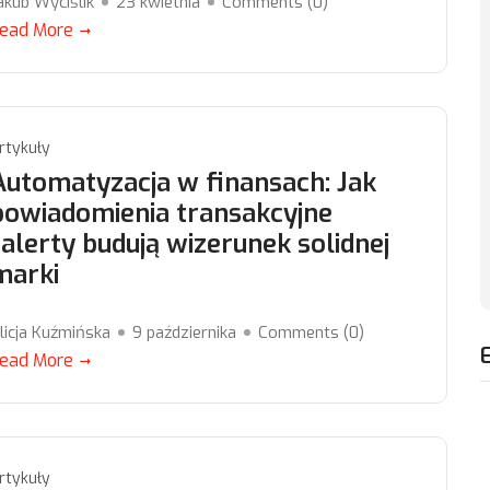
akub Wyciślik
23 kwietnia
Comments (
0
)
ead More
rtykuły
Automatyzacja w finansach: Jak
powiadomienia transakcyjne
i alerty budują wizerunek solidnej
marki
licja Kuźmińska
9 października
Comments (
0
)
ead More
rtykuły