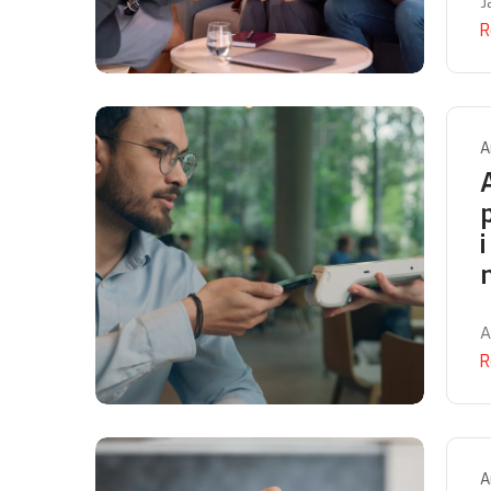
J
R
A
A
R
A