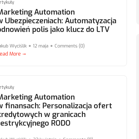
rtykuły
Marketing Automation
w Ubezpieczeniach: Automatyzacja
odnowień polis jako klucz do LTV
akub Wyciślik
12 maja
Comments (
0
)
ead More
rtykuły
Marketing Automation
w finansach: Personalizacja ofert
kredytowych w granicach
restrykcyjnego RODO