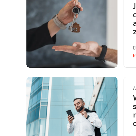
E
R
A