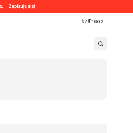
ę.
Zapisuję się!
by iPresso