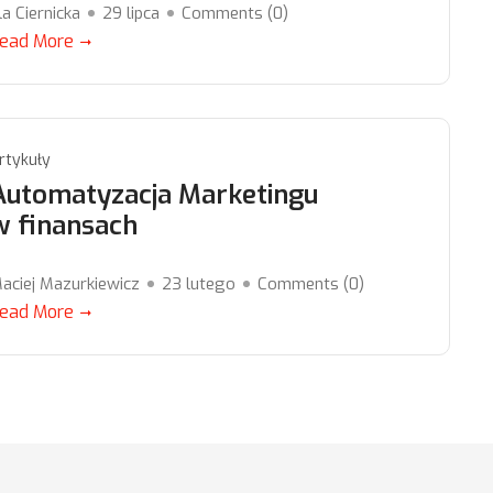
la Ciernicka
29 lipca
Comments (
0
)
ead More
rtykuły
Automatyzacja Marketingu
w finansach
aciej Mazurkiewicz
23 lutego
Comments (
0
)
ead More