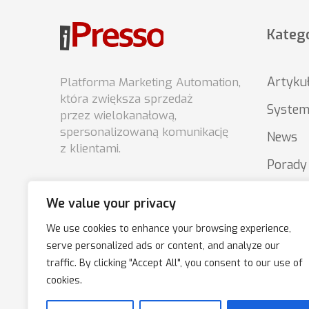
Katego
Artyku
Platforma Marketing Automation,
która zwiększa sprzedaż
System
przez wielokanałową,
spersonalizowaną komunikację
News
z klientami.
Porady
Podsta
We value your privacy
market
We use cookies to enhance your browsing experience,
serve personalized ads or content, and analyze our
traffic. By clicking "Accept All", you consent to our use of
cookies.