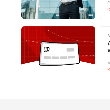
E
R
A
M
R