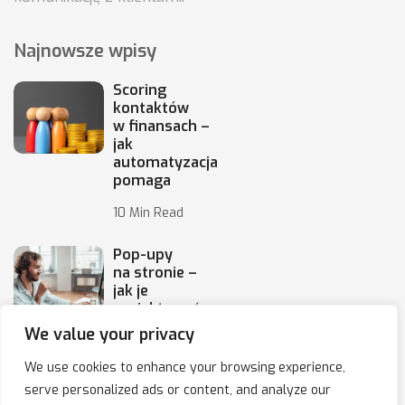
Najnowsze wpisy
Scoring
kontaktów
w finansach –
jak
automatyzacja
pomaga
10 Min Read
Pop-upy
na stronie –
jak je
projektować,
by
We value your privacy
10 Min Read
We use cookies to enhance your browsing experience,
serve personalized ads or content, and analyze our