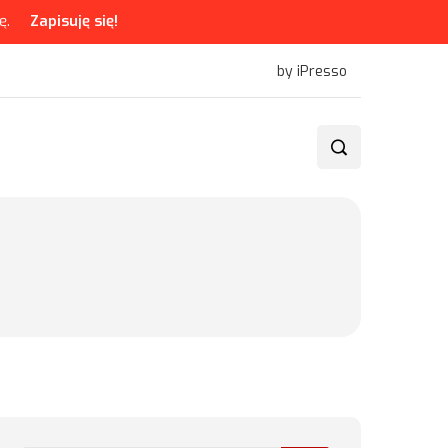
ę.
Zapisuję się!
by iPresso