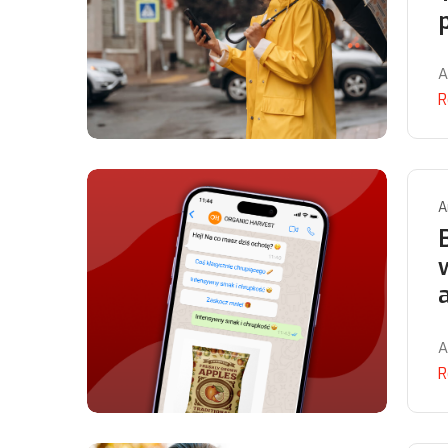
A
R
A
A
R