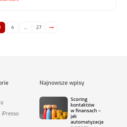
3
4
…
27
rie
Najnowsze wpisy
Scoring
ły
kontaktów
w finansach –
 iPresso
jak
automatyzacja