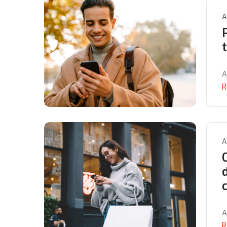
A
A
R
A
A
R