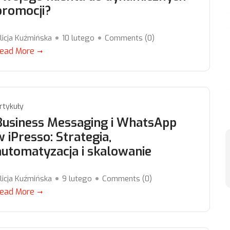
promocji?
licja Kuźmińska
10 lutego
Comments (
0
)
ead More
rtykuły
Business Messaging i WhatsApp
w iPresso: Strategia,
automatyzacja i skalowanie
licja Kuźmińska
9 lutego
Comments (
0
)
ead More