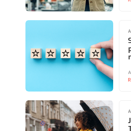
A
A
R
A