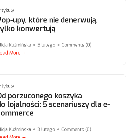
rtykuły
Pop-upy, które nie denerwują,
tylko konwertują
licja Kuźmińska
5 lutego
Comments (
0
)
ead More
rtykuły
Od porzuconego koszyka
do lojalności: 5 scenariuszy dla e-
commerce
licja Kuźmińska
3 lutego
Comments (
0
)
ead More