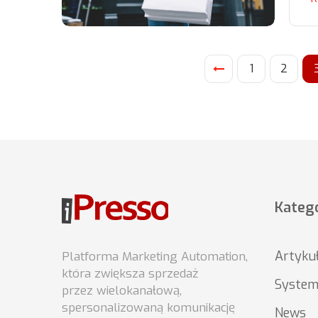
1
2
Katego
Artyku
Platforma Marketing Automation,
która zwiększa sprzedaż
System
przez wielokanałową,
spersonalizowaną komunikację
News