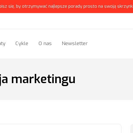
pisz się, by otrzymywać najlepsze porady prosto na swoją skrzynk
ty
Cykle
O nas
Newsletter
ja marketingu