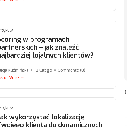
rtykuły
Scoring w programach
partnerskich – jak znaleźć
najbardziej lojalnych klientów?
licja Kuźmińska
12 lutego
Comments (
0
)
ead More
rtykuły
Jak wykorzystać lokalizację
Twojego klienta do dynamicznych