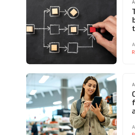
A
A
R
A
A
R