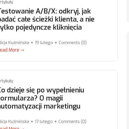
rtykuły
Testowanie A/B/X: odkryj, jak
badać całe ścieżki klienta, a nie
tylko pojedyncze kliknięcia
licja Kuźmińska
19 lutego
Comments (
0
)
ead More
rtykuły
Co dzieje się po wypełnieniu
formularza? O magii
automatyzacji marketingu
licja Kuźmińska
17 lutego
Comments (
0
)
ead More