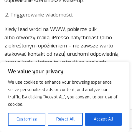
odpowiednie scenariusze wake-up.
Triggerowanie wiadomości.
Kiedy lead wróci na WWW, pobierze plik
albo otworzy maila, iPresso natychmiast (albo
z określonym opóźnieniem – nie zawsze warto
atakować kontakt od razu) uruchomi odpowiednią
komunikację. Możesz to ustawić na poziomie
konkretnych podstron, plików, akcji, z dowolną logiką
We value your privacy
czasową i warunkami.
We use cookies to enhance your browsing experience,
serve personalized ads or content, and analyze our
Sekwencje wielokanałowe.
traffic. By clicking "Accept All", you consent to our use of
cookies.
Marketing automation pozwala łączyć wysłanie maila
z powiadomieniem dla handlowca (żeby zadzwonił),
Customize
Reject All
Accept All
SMS i retargetingiem w reklamach.