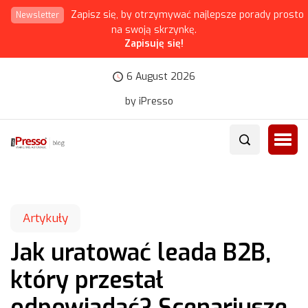
Zapisz się, by otrzymywać najlepsze porady prosto
Newsletter
na swoją skrzynkę.
Zapisuję się!
6 August 2026
by iPresso
Artykuły
Jak uratować leada B2B,
który przestał
odpowiadać? Scenariusze