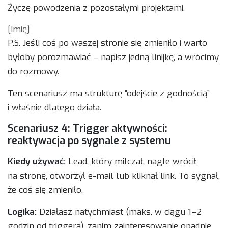
Życzę powodzenia z pozostałymi projektami.
[Imię]
P.S. Jeśli coś po waszej stronie się zmieniło i warto
byłoby porozmawiać – napisz jedną linijkę, a wrócimy
do rozmowy.
Ten scenariusz ma strukturę “odejście z godnością”
i właśnie dlatego działa.
Scenariusz 4: Trigger aktywności:
reaktywacja po sygnale z systemu
Kiedy używać:
Lead, który milczał, nagle wrócił
na stronę, otworzył e-mail lub kliknął link. To sygnał,
że coś się zmieniło.
Logika:
Działasz natychmiast (maks. w ciągu 1–2
godzin od triggera), zanim zainteresowanie opadnie.