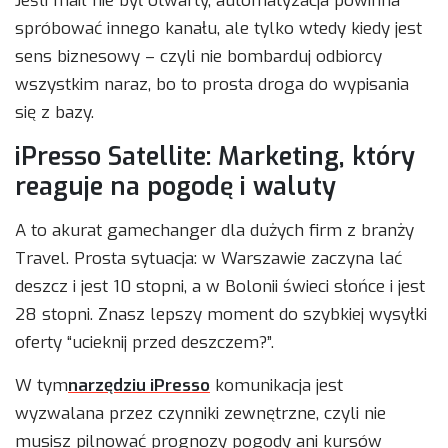
Jeśli mail nie był otwarty, automatyzacja powinna
spróbować innego kanału, ale tylko wtedy kiedy jest
sens biznesowy – czyli nie bombarduj odbiorcy
wszystkim naraz, bo to prosta droga do wypisania
się z bazy.
iPresso Satellite: Marketing, który
reaguje na pogodę i waluty
A to akurat gamechanger dla dużych firm z branży
Travel. Prosta sytuacja: w Warszawie zaczyna lać
deszcz i jest 10 stopni, a w Bolonii świeci słońce i jest
28 stopni. Znasz lepszy moment do szybkiej wysyłki
oferty “ucieknij przed deszczem?”.
W tym
narzędziu iPresso
komunikacja jest
wyzwalana przez czynniki zewnętrzne, czyli nie
musisz pilnować prognozy pogody ani kursów