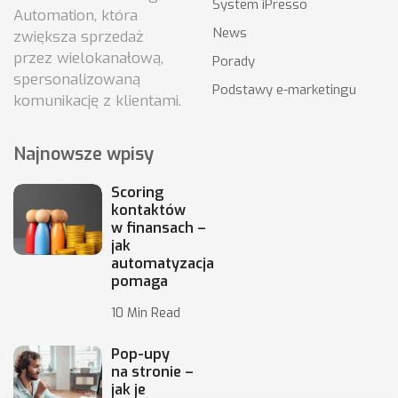
System iPresso
Automation, która
News
zwiększa sprzedaż
przez wielokanałową,
Porady
spersonalizowaną
Podstawy e-marketingu
komunikację z klientami.
Najnowsze wpisy
Scoring
kontaktów
w finansach –
jak
automatyzacja
pomaga
10 Min Read
Pop-upy
na stronie –
jak je