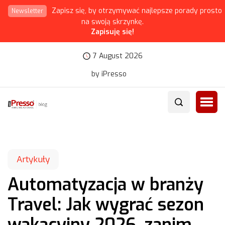
Zapisz się, by otrzymywać najlepsze porady prosto
Newsletter
na swoją skrzynkę.
Zapisuję się!
7 August 2026
by iPresso
Artykuły
Automatyzacja w branży
Travel: Jak wygrać sezon
wakacyjny 2026, zanim