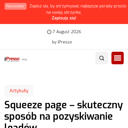
Zapisz się, by otrzymywać najlepsze porady prosto
Newsletter
na swoją skrzynkę.
Zapisuję się!
7 August 2026
by iPresso
Artykuły
Squeeze page – skuteczny
sposób na pozyskiwanie
leadów