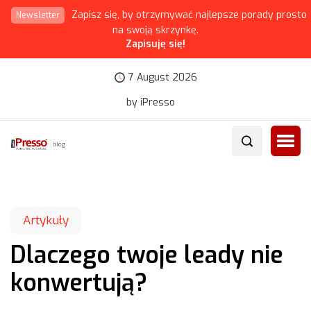
Zapisz się, by otrzymywać najlepsze porady prosto
Newsletter
na swoją skrzynkę.
Zapisuję się!
7 August 2026
by iPresso
Artykuły
Dlaczego twoje leady nie
konwertują?