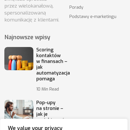
przez wielokanałową,
Porady
spersonalizowaną
Podstawy e-marketingu
komunikację z klientami.
Najnowsze wpisy
Scoring
kontaktów
w finansach –
jak
automatyzacja
pomaga
10 Min Read
Pop-upy
na stronie –
jak je
projektować,
by
We value your privacy