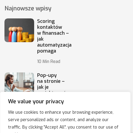
Najnowsze wpisy
Scoring
kontaktów
w finansach –
jak
automatyzacja
pomaga
10 Min Read
Pop-upy
na stronie –
jak je
projektować,
by
We value your privacy
10 Min Read
We use cookies to enhance your browsing experience,
serve personalized ads or content, and analyze our
traffic. By clicking "Accept All", you consent to our use of