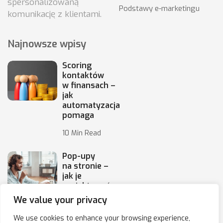
spersonalizowaną
Podstawy e-marketingu
komunikację z klientami.
Najnowsze wpisy
Scoring
kontaktów
w finansach –
jak
automatyzacja
pomaga
10 Min Read
Pop-upy
na stronie –
jak je
projektować,
by
We value your privacy
10 Min Read
We use cookies to enhance your browsing experience,