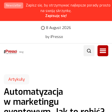
Zapisz się, by otrzymywać najlepsze porady prosto
Newsletter
na swoją skrzynkę.
Zapisuję się!
8 August 2026
by iPresso
Artykuły
Automatyzacja
w marketingu
eventowym. Jak to robić?