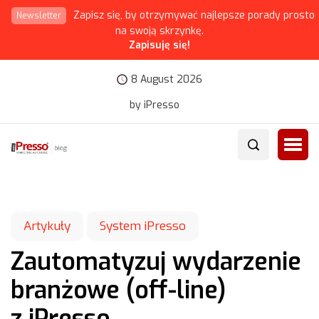
Zapisz się, by otrzymywać najlepsze porady prosto
Newsletter
na swoją skrzynkę.
Zapisuję się!
8 August 2026
by iPresso
Artykuły
System iPresso
Zautomatyzuj wydarzenie
branżowe (off-line)
z iPresso