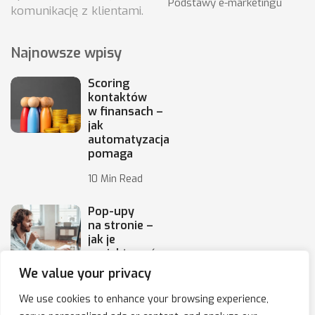
Podstawy e-marketingu
komunikację z klientami.
Najnowsze wpisy
Scoring
kontaktów
w finansach –
jak
automatyzacja
pomaga
10 Min Read
Pop-upy
na stronie –
jak je
projektować,
by
We value your privacy
10 Min Read
We use cookies to enhance your browsing experience,