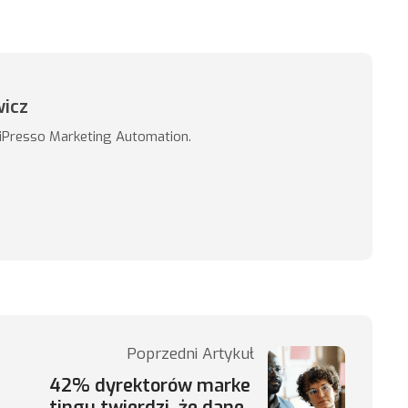
wicz
 iPresso Marketing Automation.
Poprzedni Artykuł
42% dyrektorów marke
tingu twierdzi, że dane