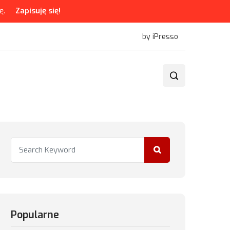
ę.
Zapisuję się!
by iPresso
Popularne