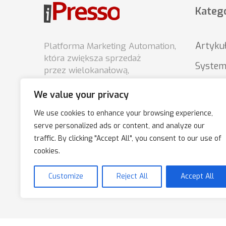
Katego
Artyku
Platforma Marketing Automation,
która zwiększa sprzedaż
System
przez wielokanałową,
spersonalizowaną komunikację
News
We value your privacy
z klientami.
Porady
We use cookies to enhance your browsing experience,
Podsta
serve personalized ads or content, and analyze our
traffic. By clicking "Accept All", you consent to our use of
market
cookies.
Customize
Reject All
Accept All