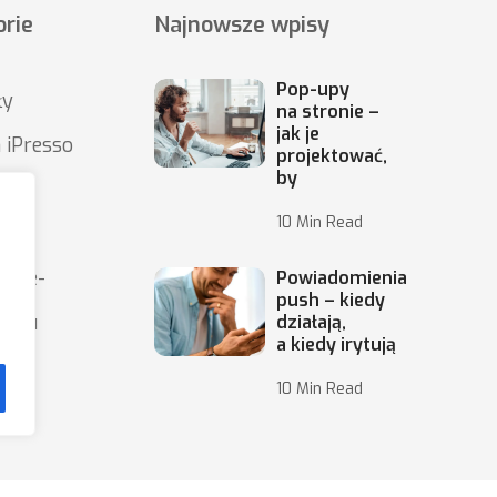
rie
Najnowsze wpisy
Pop-upy
ły
na stronie –
jak je
 iPresso
projektować,
by
10 Min Read
wy e-
Powiadomienia
push – kiedy
ingu
działają,
a kiedy irytują
10 Min Read