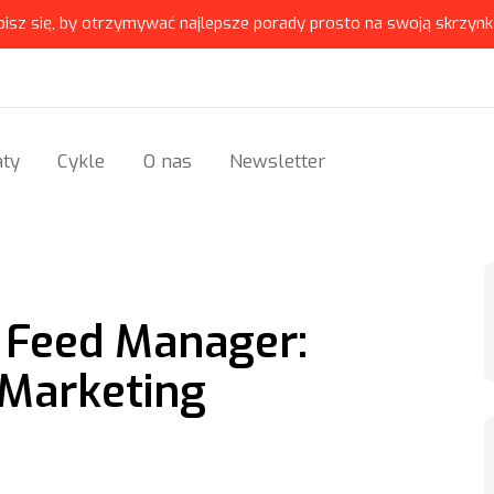
pisz się, by otrzymywać najlepsze porady prosto na swoją skrzynk
ty
Cykle
O nas
Newsletter
– Feed Manager:
Marketing