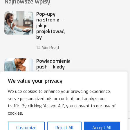
Najnowsze wpisy
Pop-upy
na stronie –
jak je
projektować,
by
10 Min Read
Powiadomienia
push – kiedy
działają,
a kiedy irytują
We value your privacy
10 Min Read
We use cookies to enhance your browsing experience,
serve personalized ads or content, and analyze our
traffic. By clicking "Accept All", you consent to our use of
cookies.
Copyright © 2020-2025 IPresso S.A. Marketing Automation
Customize
Reject All
Accept All