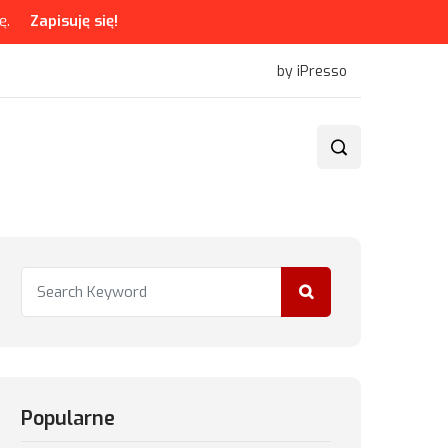
ę.
Zapisuję się!
by iPresso
Popularne