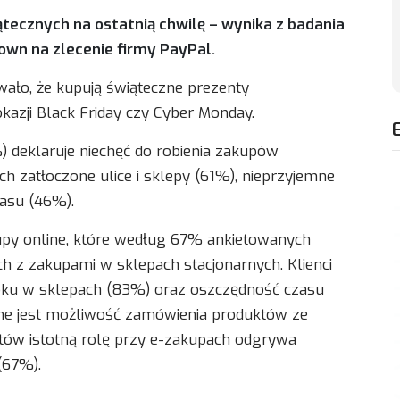
ecznych na ostatnią chwilę – wynika z badania
wn na zlecenie firmy PayPal.
wało, że kupują świąteczne prezenty
azji Black Friday czy Cyber Monday.
) deklaruje niechęć do robienia zakupów
h zatłoczone ulice i sklepy (61%), nieprzyjemne
zasu (46%).
kupy online, które według 67% ankietowanych
h z zakupami w sklepach stacjonarnych. Klienci
tłoku w sklepach (83%) oraz oszczędność czasu
ne jest możliwość zamówienia produktów ze
ów istotną rolę przy e-zakupach odgrywa
(67%).