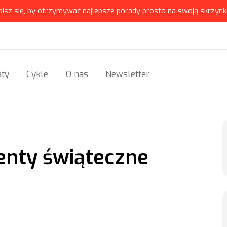
pisz się, by otrzymywać najlepsze porady prosto na swoją skrzynk
ty
Cykle
O nas
Newsletter
enty świąteczne