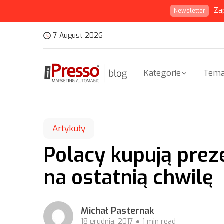
Za
Newsletter
7 August 2026
Kategorie
Tema
Artykuły
Polacy kupują prez
na ostatnią chwilę
Michał Pasternak
18 grudnia, 2017
1 min read