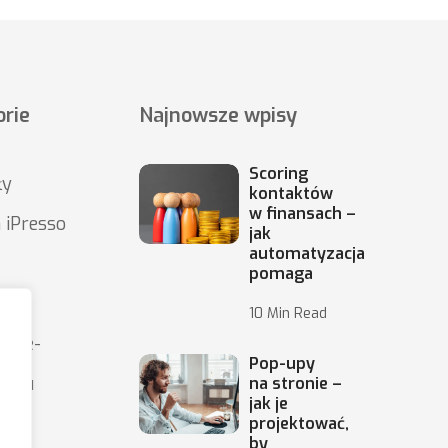
rie
Najnowsze wpisy
Scoring
ły
kontaktów
w finansach –
 iPresso
jak
automatyzacja
pomaga
10 Min Read
wy e-
Pop-upy
ingu
na stronie –
jak je
projektować,
by